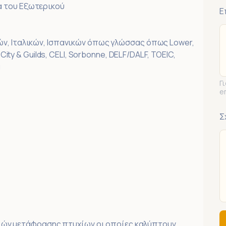
α του Εξωτερικού
Ε
ών, Ιταλικών, Ισπανικών όπως γλώσσας όπως Lower,
 City & Guilds, CELI, Sorbonne, DELF/DALF, TOEIC,
α
Γ
e
Σ
σιών μετάφρασης πτυχίων οι οποίες καλύπτουν