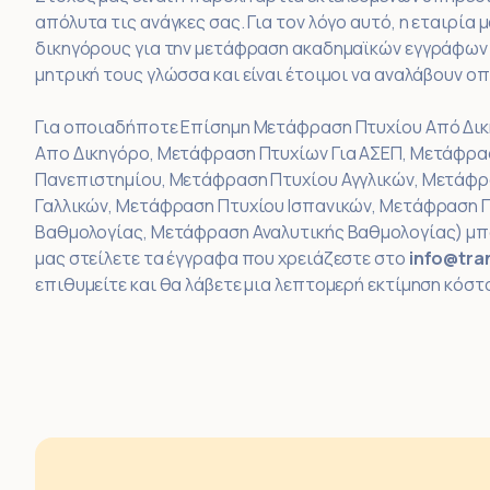
απόλυτα τις ανάγκες σας. Για τον λόγο αυτό, η εταιρία
δικηγόρους για την μετάφραση ακαδημαϊκών εγγράφων 
μητρική τους γλώσσα και είναι έτοιμοι να αναλάβουν 
Για οποιαδήποτε Επίσημη Μετάφραση Πτυχίου Από Δι
Απο Δικηγόρο, Μετάφραση Πτυχίων Για ΑΣΕΠ, Μετάφρ
Πανεπιστημίου, Μετάφραση Πτυχίου Αγγλικών, Μετάφρ
Γαλλικών, Μετάφραση Πτυχίου Ισπανικών, Μετάφραση Π
Βαθμολογίας, Μετάφραση Αναλυτικής Βαθμολογίας) μπ
μας στείλετε τα έγγραφα που χρειάζεστε στο
info@tran
επιθυμείτε και θα λάβετε μια λεπτομερή εκτίμηση κόστ