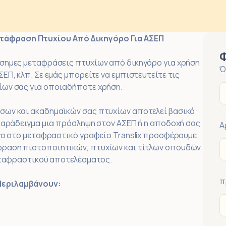
τάφραση Πτυχίου Από Δικηγόρο Για ΑΣΕΠ
ίσημες μεταφράσεις πτυχίων από δικηγόρο για χρήση
Ό
ΕΠ, κλπ. Σε εμάς μπορείτε να εμπιστευτείτε τις
ίων σας για οποιαδήποτε χρήση.
σων και ακαδημαϊκών σας πτυχίων αποτελεί βασικό
 παράδειγμα μια πρόσληψη στον ΑΣΕΠ ή η αποδοχή σας
Α
όγο στο μεταφραστικό γραφείο Translix προσφέρουμε
φραση πιστοποιητικών, πτυχίων και τίτλων σπουδών
μεταφραστικού αποτελέσματος.
π
Περιλαμβάνουν: