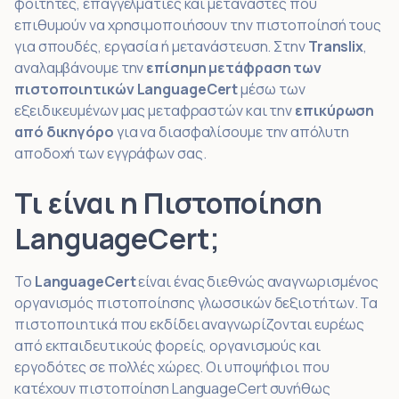
φοιτητές, επαγγελματίες και μετανάστες που
επιθυμούν να χρησιμοποιήσουν την πιστοποίησή τους
για σπουδές, εργασία ή μετανάστευση. Στην
Translix
,
αναλαμβάνουμε την
επίσημη μετάφραση των
πιστοποιητικών LanguageCert
μέσω των
εξειδικευμένων μας μεταφραστών και την
επικύρωση
από δικηγόρο
για να διασφαλίσουμε την απόλυτη
αποδοχή των εγγράφων σας.
Τι είναι η Πιστοποίηση
LanguageCert;
Το
LanguageCert
είναι ένας διεθνώς αναγνωρισμένος
οργανισμός πιστοποίησης γλωσσικών δεξιοτήτων. Τα
πιστοποιητικά που εκδίδει αναγνωρίζονται ευρέως
από εκπαιδευτικούς φορείς, οργανισμούς και
εργοδότες σε πολλές χώρες. Οι υποψήφιοι που
κατέχουν πιστοποίηση LanguageCert συνήθως