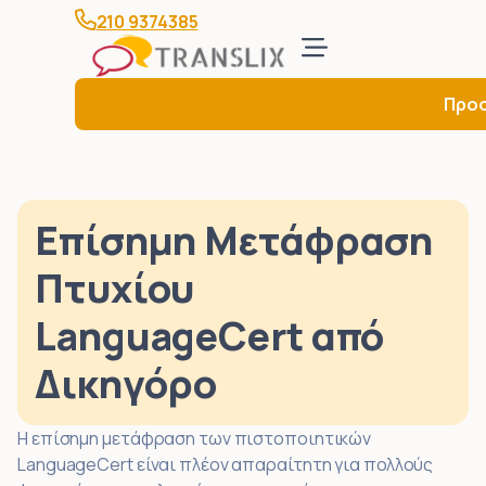
210 9374385
Προ
Επίσημη Μετάφραση
Πτυχίου
LanguageCert από
Δικηγόρο
Η επίσημη μετάφραση των πιστοποιητικών
LanguageCert είναι πλέον απαραίτητη για πολλούς