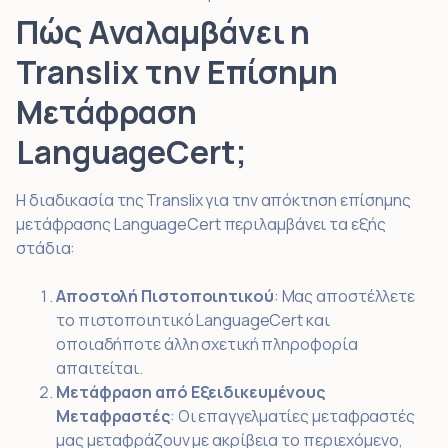
Πώς Αναλαμβάνει η
Translix την Επίσημη
Μετάφραση
LanguageCert;
Η διαδικασία της Translix για την απόκτηση επίσημης
μετάφρασης LanguageCert περιλαμβάνει τα εξής
στάδια:
Αποστολή Πιστοποιητικού
: Μας αποστέλλετε
το πιστοποιητικό LanguageCert και
οποιαδήποτε άλλη σχετική πληροφορία
απαιτείται.
Μετάφραση από Εξειδικευμένους
Μεταφραστές
: Οι επαγγελματίες μεταφραστές
μας μεταφράζουν με ακρίβεια το περιεχόμενο,