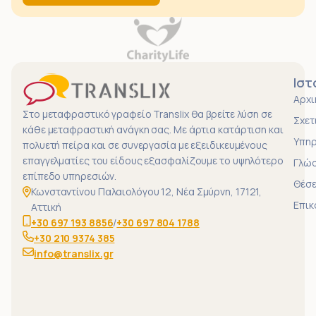
Ιστ
Αρχι
Στο μεταφραστικό γραφείο Translix θα βρείτε λύση σε
Σχετ
κάθε μεταφραστική ανάγκη σας. Με άρτια κατάρτιση και
Υπηρ
πολυετή πείρα και σε συνεργασία με εξειδικευμένους
επαγγελματίες του είδους εξασφαλίζουμε το υψηλότερο
Γλώ
επίπεδο υπηρεσιών.
Θέσε
Κωνσταντίνου Παλαιολόγου 12, Νέα Σμύρνη, 17121,
Επικ
Αττική
+30 697 193 8856
/
+30 697 804 1788
+30 210 9374 385
info@translix.gr