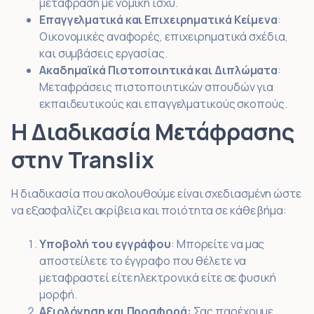
μετάφραση με νομική ισχύ.
Επαγγελματικά και Επιχειρηματικά Κείμενα
:
Οικονομικές αναφορές, επιχειρηματικά σχέδια,
και συμβάσεις εργασίας.
Ακαδημαϊκά Πιστοποιητικά και Διπλώματα
:
Μεταφράσεις πιστοποιητικών σπουδών για
εκπαιδευτικούς και επαγγελματικούς σκοπούς.
Η Διαδικασία Μετάφρασης
στην Translix
Η διαδικασία που ακολουθούμε είναι σχεδιασμένη ώστε
να εξασφαλίζει ακρίβεια και ποιότητα σε κάθε βήμα:
Υποβολή του εγγράφου
: Μπορείτε να μας
αποστείλετε το έγγραφο που θέλετε να
μεταφραστεί είτε ηλεκτρονικά είτε σε φυσική
μορφή.
Αξιολόγηση και Προσφορά:
Σας παρέχουμε