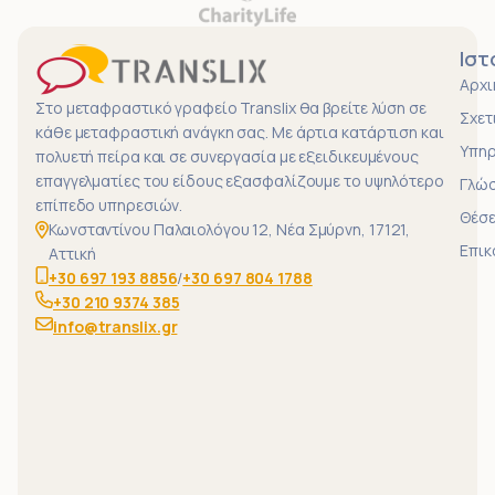
Ιστ
Αρχι
Στο μεταφραστικό γραφείο Translix θα βρείτε λύση σε
Σχετ
κάθε μεταφραστική ανάγκη σας. Με άρτια κατάρτιση και
Υπηρ
πολυετή πείρα και σε συνεργασία με εξειδικευμένους
επαγγελματίες του είδους εξασφαλίζουμε το υψηλότερο
Γλώ
επίπεδο υπηρεσιών.
Θέσε
Κωνσταντίνου Παλαιολόγου 12, Νέα Σμύρνη, 17121,
Επικ
Αττική
+30 697 193 8856
/
+30 697 804 1788
+30 210 9374 385
info@translix.gr