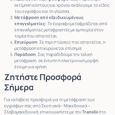
εκτίμηση κόστους και χρόνου ανάλογα με το είδος
του εγγράφου και τη γλώσσα.
Μετάφραση από εξειδικευμένους
επαγγελματίες:
Το έγγραφο μεταφράζεται από
επαγγελματίες μεταφραστές με εμπειρία στον
τομέα που απαιτείται.
Επικύρωση
: Σε περιπτώσεις που απαιτείται, η
μετάφραση επικυρώνεται επίσημα.
Παράδοση
: Σας παραδίδουμε την τελική
μετάφραση, σε έντυπη ή ηλεκτρονική μορφή,
έτοιμη για χρήση.
Ζητήστε Προσφορά
Σήμερα
Για να λάβετε προσφορά για τη μετάφραση των
εγγράφων σας από Σκοπιανά – Μακεδονικά –
Σλαβομακεδονικά, επικοινωνήστε με την
Translix
στο